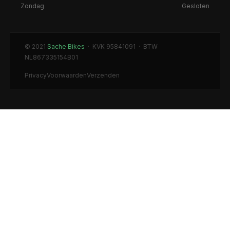
Zondag
Gesloten
© 2021
Sache Bikes
· KVK 95841091 · BTW
NL867335154B01
Privacy
Voorwaarden
Verzenden