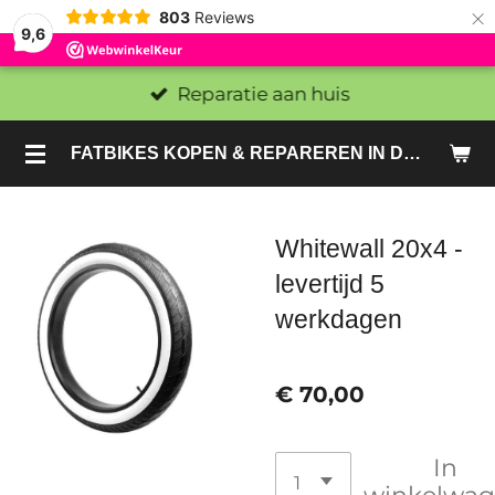
×
803
Reviews
9,6
Reparatie aan huis
FATBIKES KOPEN & REPAREREN IN DEN HAAG EN ZOETERMEER - SACHE BIKES
Whitewall 20x4 -
levertijd 5
werkdagen
€ 70,00
In