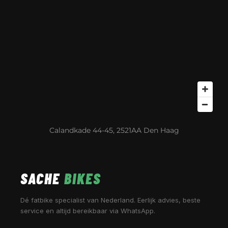
Calandkade 44-45, 2521AA Den Haag
SACHE
BIKES
Dé fatbike specialist van Nederland. Eerlijk advies, beste
service en altijd bereikbaar via WhatsApp.