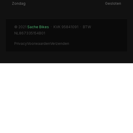
Zondag
Gesloten
© 2021
Sache Bikes
· KVK 95841091 · BTW
NL867335154B01
Privacy
Voorwaarden
Verzenden