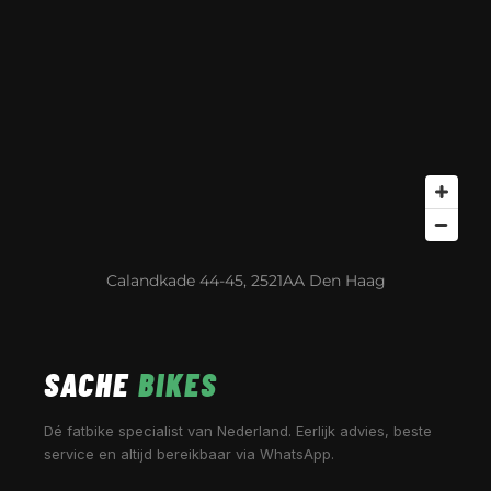
Calandkade 44-45, 2521AA Den Haag
SACHE
BIKES
Dé fatbike specialist van Nederland. Eerlijk advies, beste
service en altijd bereikbaar via WhatsApp.