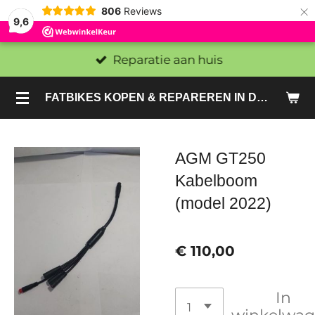
×
806
Reviews
9,6
Reparatie aan huis
FATBIKES KOPEN & REPAREREN IN DEN HAAG EN ZOETERMEER - SACHE BIKES
AGM GT250
Kabelboom
(model 2022)
€ 110,00
In