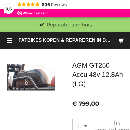
×
806
Reviews
9,6
Reparatie aan huis
FATBIKES KOPEN & REPAREREN IN DEN HAAG EN ZOETERMEER - SACHE BIKES
AGM GT250
Accu 48v 12.8Ah
(LG)
€ 799,00
In