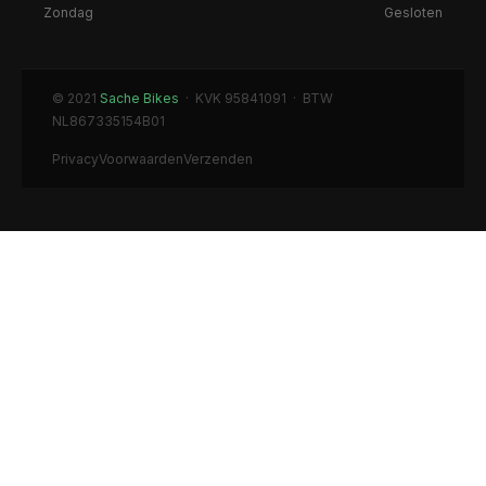
Zondag
Gesloten
© 2021
Sache Bikes
· KVK 95841091 · BTW
NL867335154B01
Privacy
Voorwaarden
Verzenden