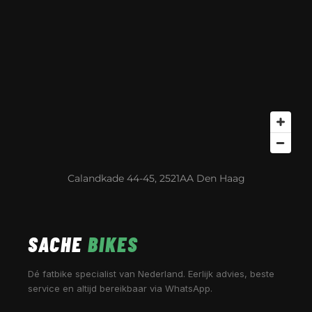
Calandkade 44-45, 2521AA Den Haag
SACHE
BIKES
Dé fatbike specialist van Nederland. Eerlijk advies, beste
service en altijd bereikbaar via WhatsApp.