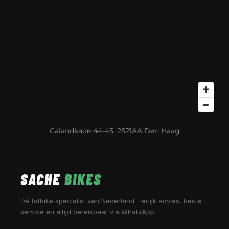
Calandkade 44-45, 2521AA Den Haag
SACHE
BIKES
Dé fatbike specialist van Nederland. Eerlijk advies, beste
service en altijd bereikbaar via WhatsApp.