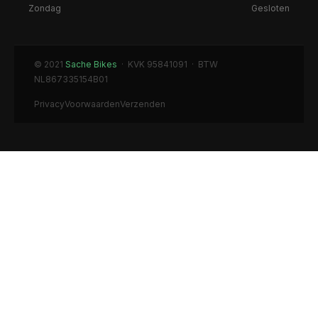
Zondag
Gesloten
© 2021
Sache Bikes
· KVK 95841091 · BTW
NL867335154B01
Privacy
Voorwaarden
Verzenden