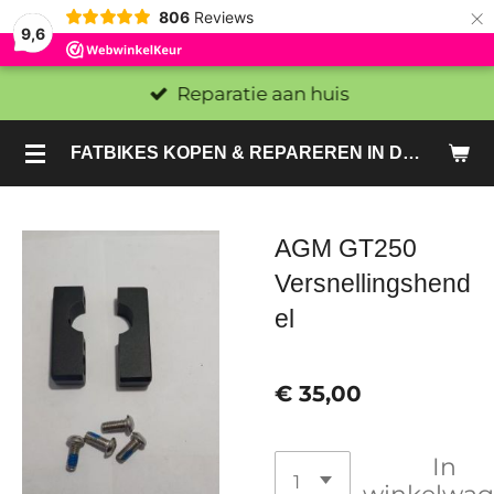
×
806
Reviews
9,6
Reparatie aan huis
FATBIKES KOPEN & REPAREREN IN DEN HAAG EN ZOETERMEER - SACHE BIKES
AGM GT250
Versnellingshend
el
€ 35,00
In