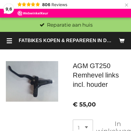
×
806
Reviews
9,6
Reparatie aan huis
FATBIKES KOPEN & REPAREREN IN DEN HAAG EN ZOETERMEER - SACHE BIKES
AGM GT250
Remhevel links
incl. houder
€ 55,00
In