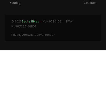
Zondag
Gesloten
© 2021
Sache Bikes
· KVK 95841091 · BTW
NL867335154B01
Privacy
Voorwaarden
Verzenden