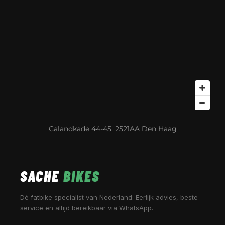
Calandkade 44-45, 2521AA Den Haag
SACHE
BIKES
Dé fatbike specialist van Nederland. Eerlijk advies, beste
service en altijd bereikbaar via WhatsApp.