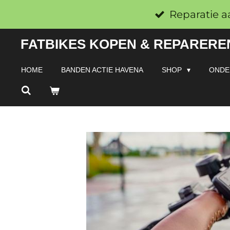
Ga
Reparatie a
direct
FATBIKES KOPEN & REPAREREN
naar
de
HOME
BANDEN ACTIE HAVENA
SHOP
ONDE
hoofdinhoud