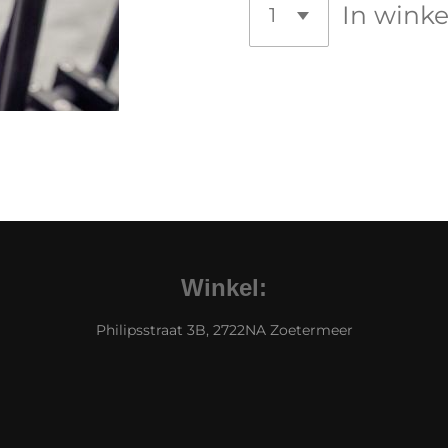
In wink
Winkel:
Philipsstraat 3B, 2722NA Zoetermeer