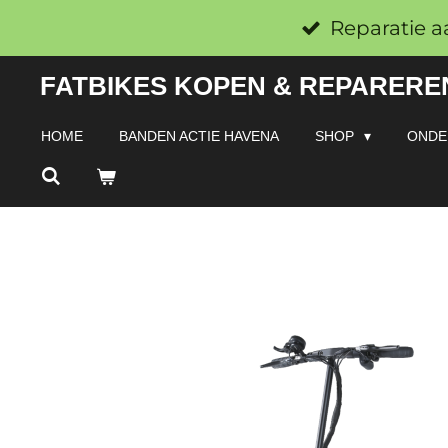
Ga
Reparatie a
direct
FATBIKES KOPEN & REPAREREN
naar
de
HOME
BANDEN ACTIE HAVENA
SHOP
ONDE
hoofdinhoud