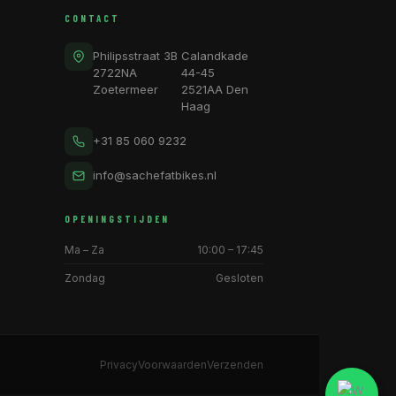
CONTACT
Philipsstraat 3B
Calandkade
2722NA
44-45
Zoetermeer
2521AA Den
Haag
+31 85 060 9232
info@sachefatbikes.nl
OPENINGSTIJDEN
Ma – Za
10:00 – 17:45
Zondag
Gesloten
Privacy
Voorwaarden
Verzenden