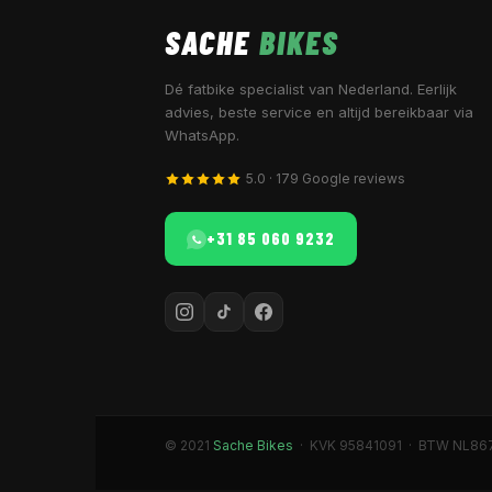
SACHE
BIKES
Dé fatbike specialist van Nederland. Eerlijk
advies, beste service en altijd bereikbaar via
WhatsApp.
5.0 · 179 Google reviews
+31 85 060 9232
© 2021
Sache Bikes
· KVK 95841091 · BTW NL86