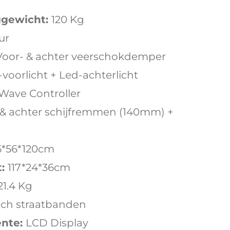
gewicht:
120 Kg
ur
Voor- & achter veerschokdemper
voorlicht + Led-achterlicht
 Wave Controller
 & achter schijfremmen (140mm) +
.6*56*120cm
:
117*24*36cm
21.4 Kg
nch straatbanden
ente:
LCD Display