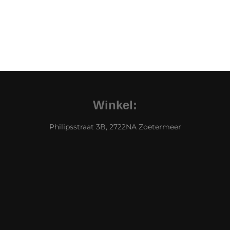
Winkel:
Philipsstraat 3B, 2722NA Zoetermeer