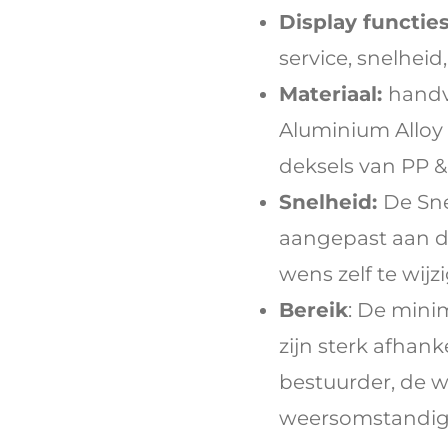
Display functies
service, snelheid
Materiaal:
handv
Aluminium Alloy 
deksels van PP 
Snelheid:
De Sne
aangepast aan de
wens zelf te wijz
Bereik
: De min
zijn sterk afhank
bestuurder, de w
weersomstandigh