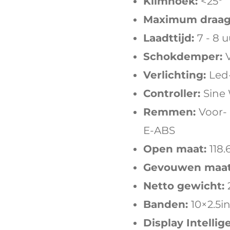
Klimhoek:
<25°
Maximum draag
Laadttijd:
7 - 8 u
Schokdemper:
Verlichting:
Led-
Controller:
Sine
Remmen:
Voor-
E-ABS
Open maat:
118
Gevouwen maat
Netto gewicht:
Banden:
10×2.5i
Display Intellig