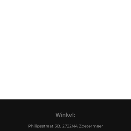
Winkel:
Philipsstraat 3B, 2722NA Zoetermeer