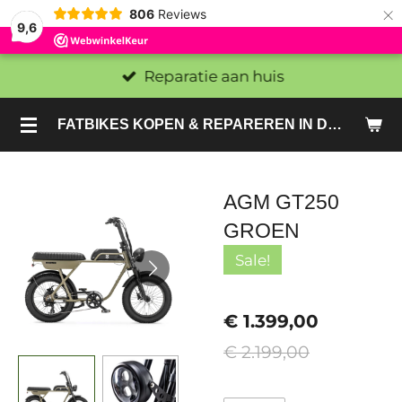
×
806
Reviews
9,6
Reparatie aan huis
FATBIKES KOPEN & REPAREREN IN DEN HAAG EN ZOETERMEER - SACHE BIKES
AGM GT250
GROEN
Sale!
€ 1.399,00
€ 2.199,00