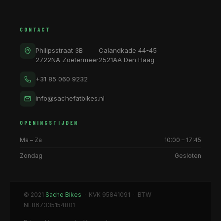
CONTACT
Philipsstraat 3B
Calandkade 44-45
2722NA Zoetermeer
2521AA Den Haag
+31 85 060 9232
info@sachefatbikes.nl
OPENINGSTIJDEN
Ma – Za
10:00 – 17:45
Zondag
Gesloten
© 2021
Sache Bikes
· KVK 95841091 · BTW
NL867335154B01