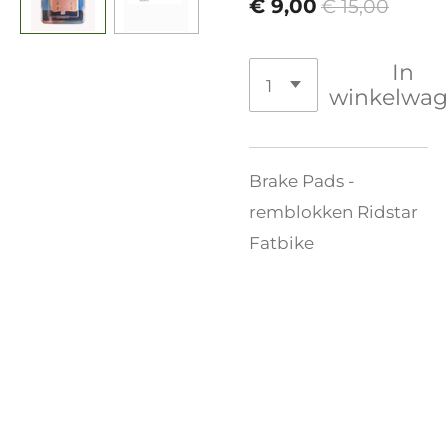
€ 9,00
€ 15,00
In
winkelwa
Brake Pads -
remblokken Ridstar
Fatbike