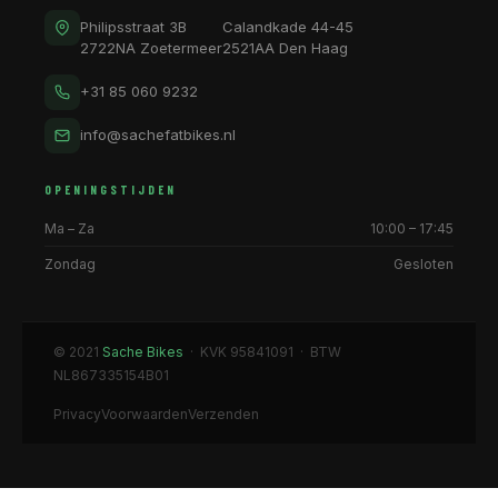
Philipsstraat 3B
Calandkade 44-45
2722NA Zoetermeer
2521AA Den Haag
+31 85 060 9232
info@sachefatbikes.nl
OPENINGSTIJDEN
Ma – Za
10:00 – 17:45
Zondag
Gesloten
© 2021
Sache Bikes
· KVK 95841091 · BTW
NL867335154B01
Privacy
Voorwaarden
Verzenden