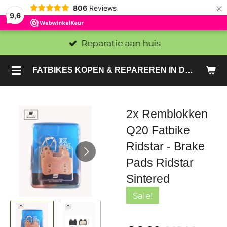
×
806
Reviews
9,6
Reparatie aan huis
FATBIKES KOPEN & REPAREREN IN DEN HAAG EN ZOETERMEER - SACHE BIKES
2x Remblokken
Q20 Fatbike
Ridstar - Brake
Pads Ridstar
Sintered
Sale!