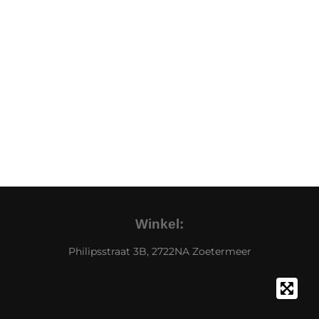
Winkel:
Philipsstraat 3B, 2722NA Zoetermeer