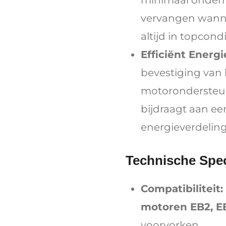
minimaal onder
vervangen wannee
altijd in topcondit
Efficiënt Energ
bevestiging van h
motorondersteun
bijdraagt aan ee
energieverdeling
Technische Spec
Compatibiliteit:
motoren EB2, E
voorvorken.