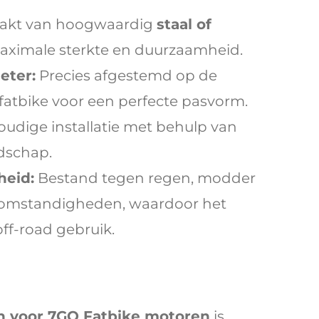
kt van hoogwaardig
staal of
maximale sterkte en duurzaamheid.
eter:
Precies afgestemd op de
fatbike voor een perfecte pasvorm.
udige installatie met behulp van
dschap.
eid:
Bestand tegen regen, modder
 omstandigheden, waardoor het
off-road gebruik.
n voor 7GO Fatbike motoren
is