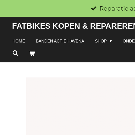
Ga
Reparatie a
direct
FATBIKES KOPEN & REPAREREN
naar
de
HOME
BANDEN ACTIE HAVENA
SHOP
ONDE
hoofdinhoud