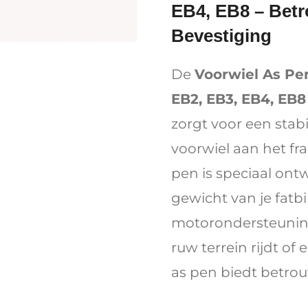
EB4, EB8 – Bet
Bevestiging
De
Voorwiel As Pe
EB2, EB3, EB4, EB8
zorgt voor een stabi
voorwiel aan het fr
pen is speciaal on
gewicht van je fatbi
motorondersteuning,
ruw terrein rijdt of
as pen biedt betro