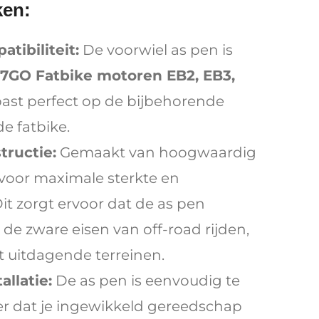
ken:
tibiliteit:
De voorwiel as pen is
7GO Fatbike motoren EB2, EB3,
ast perfect op de bijbehorende
e fatbike.
tructie:
Gemaakt van hoogwaardig
g voor maximale sterkte en
t zorgt ervoor dat de as pen
 de zware eisen van off-road rijden,
t uitdagende terreinen.
llatie:
De as pen is eenvoudig te
r dat je ingewikkeld gereedschap