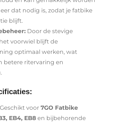
houd en kan gemakkelijk worden
r dat nodig is, zodat je fatbike
ie blijft.
iebeheer:
Door de stevige
et voorwiel blijft de
ing optimaal werken, wat
n betere ritervaring en
.
ificaties:
Geschikt voor
7GO Fatbike
B3, EB4, EB8
en bijbehorende