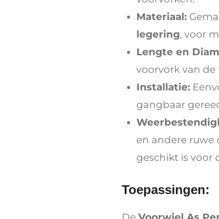
Materiaal:
Gemaa
legering
, voor 
Lengte en Diam
voorvork van de 
Installatie:
Eenvo
gangbaar geree
Weerbestendigh
en andere ruwe
geschikt is voor 
Toepassingen:
De
Voorwiel As Pe