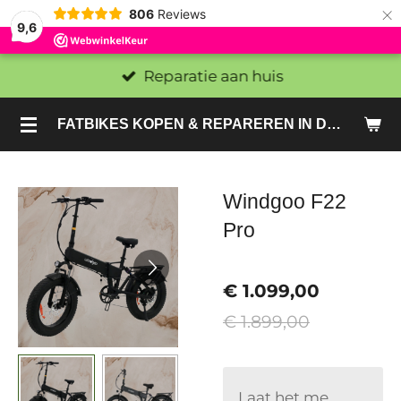
×
806
Reviews
9,6
Reparatie aan huis
FATBIKES KOPEN & REPAREREN IN DEN HAAG EN ZOETERMEER - SACHE BIKES
Windgoo F22
Pro
€ 1.099,00
€ 1.899,00
Laat het me