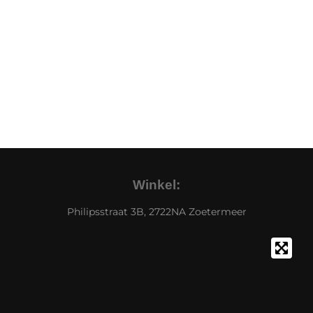
Winkel:
Philipsstraat 3B, 2722NA Zoetermeer