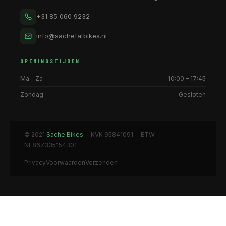
+31 85 060 9232
info@sachefatbikes.nl
OPENINGSTIJDEN
Ma – Za
10:00 – 17:45
Zondag
Gesloten
© 2021
Sache Bikes
· KVK 95841091 · BTW
NL867335154B01
Privacy
Voorwaarden
Verzenden