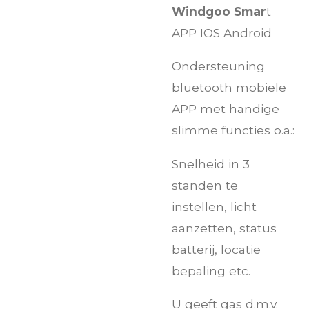
Windgoo Smar
t
APP IOS Android
Ondersteuning
bluetooth mobiele
APP met handige
slimme functies o.a.:
Snelheid in 3
standen te
instellen, licht
aanzetten, status
batterij, locatie
bepaling etc.
U geeft gas d.m.v.