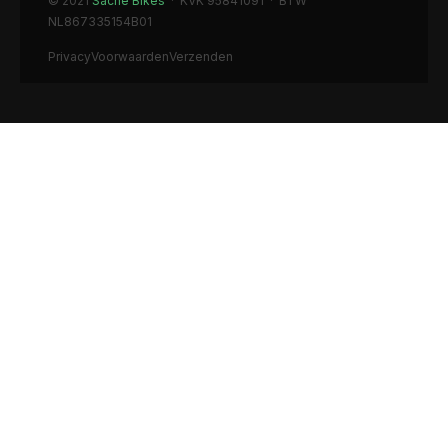
© 2021
Sache Bikes
· KVK 95841091 · BTW
NL867335154B01
Privacy
Voorwaarden
Verzenden