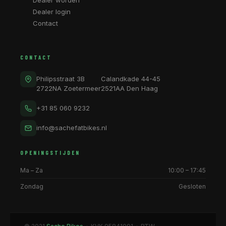
Dealer worden
Dealer login
Contact
CONTACT
Philipsstraat 3B
Calandkade 44-45
2722NA Zoetermeer
2521AA Den Haag
+31 85 060 9232
info@sachefatbikes.nl
OPENINGSTIJDEN
Ma – Za
10:00 – 17:45
Zondag
Gesloten