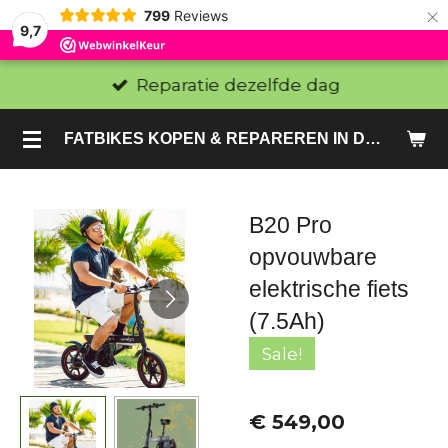
×
799
Reviews
9,7
Reparatie dezelfde dag
FATBIKES KOPEN & REPAREREN IN DEN HAAG EN ZOETERMEER - SACHE BIKES
B20 Pro
opvouwbare
elektrische fiets
(7.5Ah)
Sale!
€ 549,00