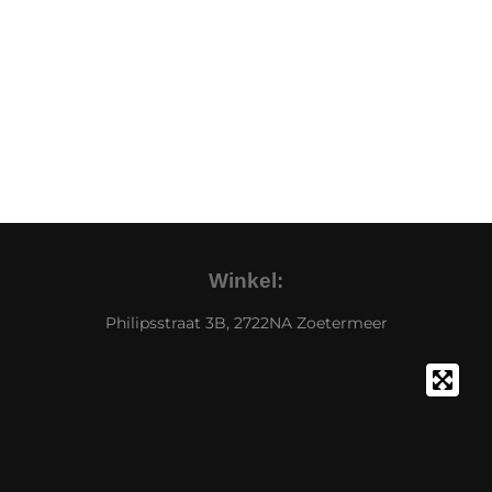
Winkel:
Philipsstraat 3B, 2722NA Zoetermeer