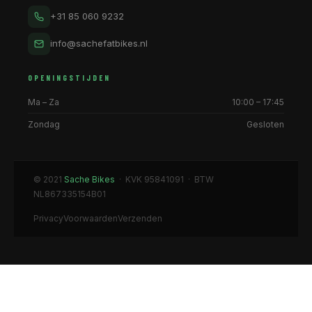
+31 85 060 9232
info@sachefatbikes.nl
OPENINGSTIJDEN
Ma – Za
10:00 – 17:45
Zondag
Gesloten
© 2021
Sache Bikes
· KVK 95841091 · BTW
NL867335154B01
Privacy
Voorwaarden
Verzenden