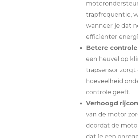
motorondersteuni
trapfrequentie, 
wanneer je dat no
efficiënter energ
Betere controle
een heuvel op kli
trapsensor zorgt e
hoeveelheid onde
controle geeft.
Verhoogd rijcom
van de motor zorg
doordat de motor
dat je een onreg