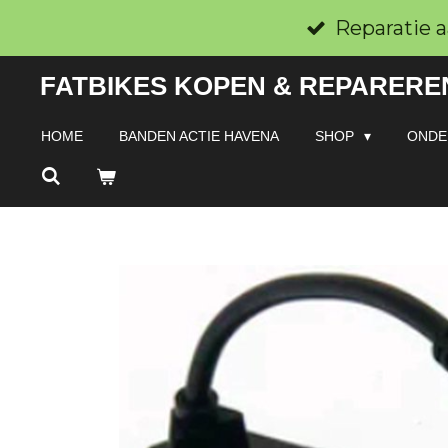
Ga
Reparatie a
direct
FATBIKES KOPEN & REPAREREN
naar
de
HOME
BANDEN ACTIE HAVENA
SHOP
ONDE
hoofdinhoud