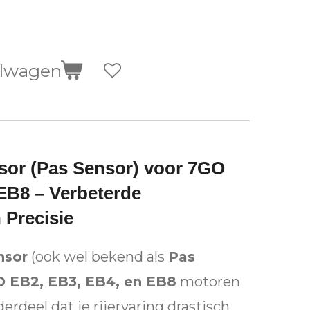
elwagen
sor (Pas Sensor) voor 7GO
EB8 – Verbeterde
 Precisie
nsor
(ook wel bekend als
Pas
 EB2, EB3, EB4, en EB8
motoren
derdeel dat je rijervaring drastisch