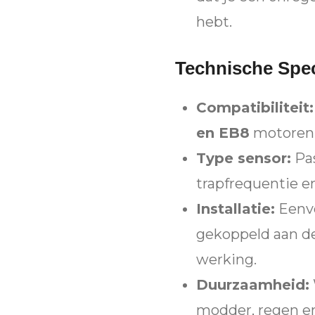
hebt.
Technische Spec
Compatibiliteit:
en EB8
motoren
Type sensor:
Pas
trapfrequentie en
Installatie:
Eenvo
gekoppeld aan de
werking.
Duurzaamheid:
modder, regen e