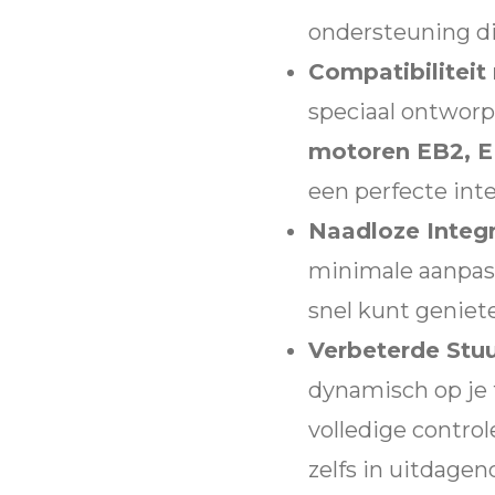
ondersteuning di
Compatibilitei
speciaal ontwor
motoren EB2, E
een perfecte inte
Naadloze Integr
minimale aanpass
snel kunt geniet
Verbeterde Stuu
dynamisch op je 
volledige control
zelfs in uitdage