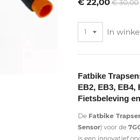
€ 22,00
€ 30,00
In wink
Fatbike Trapsen
EB2, EB3, EB4, 
Fietsbeleving en
De
Fatbike Trapse
Sensor
) voor de
7GO
is een innovatief on