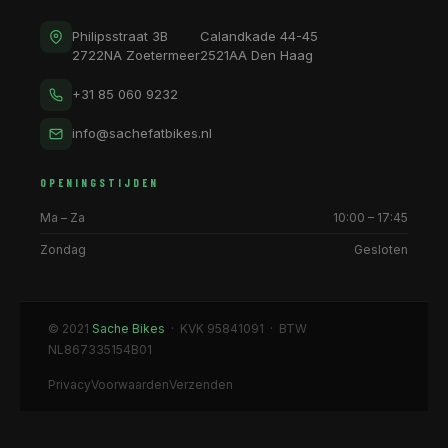
Philipsstraat 3B
Calandkade 44-45
2722NA Zoetermeer
2521AA Den Haag
+31 85 060 9232
info@sachefatbikes.nl
OPENINGSTIJDEN
Ma – Za
10:00 – 17:45
Zondag
Gesloten
© 2021
Sache Bikes
· KVK 95841091 · BTW
NL867335154B01
Privacy
Voorwaarden
Verzenden