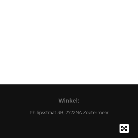
Winkel:
Philipsstraat 3B, 2722NA Zoetermeer