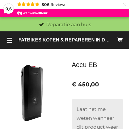
×
806
Reviews
9,6
Reparatie aan huis
FATBIKES KOPEN & REPAREREN IN DEN HAAG EN ZOETERMEER - SACHE BIKES
Accu EB
€ 450,00
Laat het me
weten wanneer
dit product weer