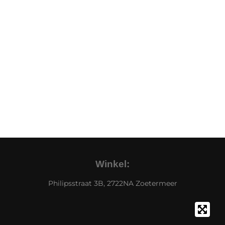
Winkel:
Philipsstraat 3B, 2722NA Zoetermeer