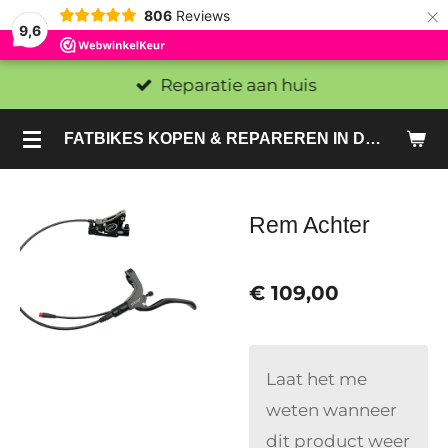
×
806
Reviews
9,6
Reparatie aan huis
FATBIKES KOPEN & REPAREREN IN DEN HAAG EN ZOETERMEER - SACHE BIKES
Rem Achter
€ 109,00
Laat het me
weten wanneer
dit product weer