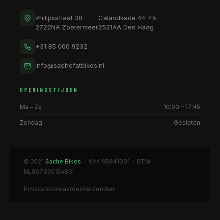
Philipsstraat 3B
Calandkade 44-45
2722NA Zoetermeer
2521AA Den Haag
+31 85 060 9232
info@sachefatbikes.nl
OPENINGSTIJDEN
Ma – Za
10:00 – 17:45
Zondag
Gesloten
© 2021
Sache Bikes
· KVK 95841091 · BTW
NL867335154B01
Privacy
Voorwaarden
Verzenden