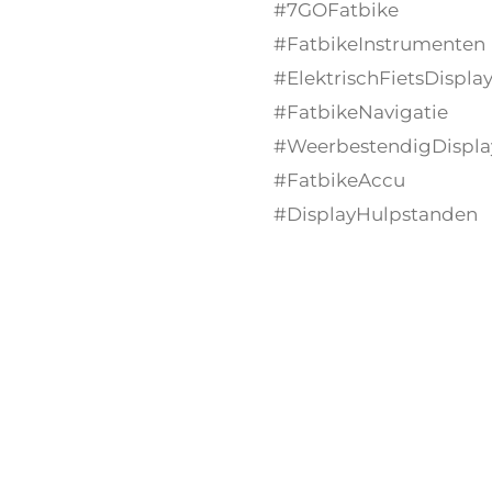
#7GOFatbike
#FatbikeInstrumenten
#ElektrischFietsDispla
#FatbikeNavigatie
#WeerbestendigDispla
#FatbikeAccu
#DisplayHulpstanden