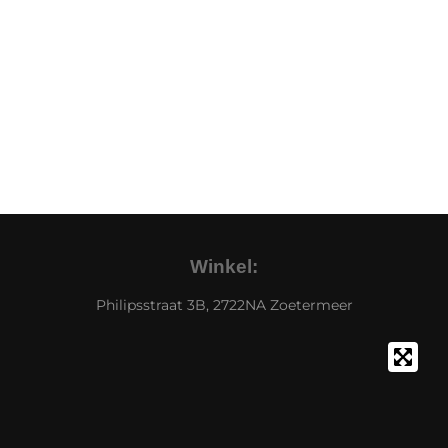
Winkel:
Philipsstraat 3B, 2722NA Zoetermeer