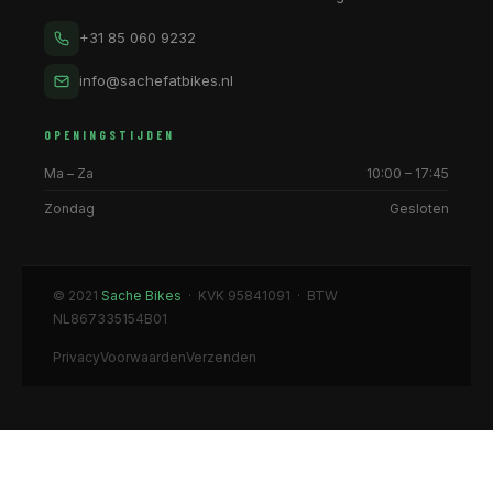
+31 85 060 9232
info@sachefatbikes.nl
OPENINGSTIJDEN
Ma – Za
10:00 – 17:45
Zondag
Gesloten
© 2021
Sache Bikes
· KVK 95841091 · BTW
NL867335154B01
Privacy
Voorwaarden
Verzenden