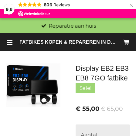
×
806
Reviews
9,6
Reparatie aan huis
FATBIKES KOPEN & REPAREREN IN DEN HAAG EN ZOETERMEER - SACHE BIKES
Display EB2 EB3
EB8 7GO fatbike
Sale!
€ 55,00
€ 65,00
Aantal