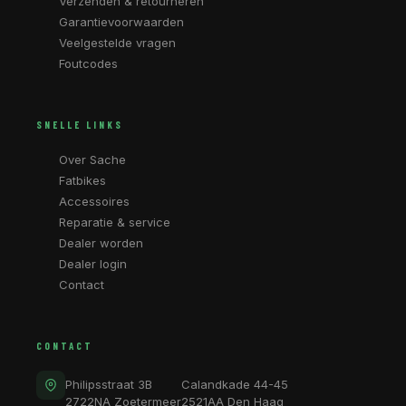
Verzenden & retourneren
Garantievoorwaarden
Veelgestelde vragen
Foutcodes
SNELLE LINKS
Over Sache
Fatbikes
Accessoires
Reparatie & service
Dealer worden
Dealer login
Contact
CONTACT
Philipsstraat 3B
Calandkade 44-45
2722NA Zoetermeer
2521AA Den Haag