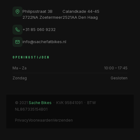
Philipsstraat 3B
Calandkade 44-45
2722NA Zoetermeer
2521AA Den Haag
+31 85 060 9232
info@sachefatbikes.nl
OPENINGSTIJDEN
Ma – Za
10:00 – 17:45
Zondag
Gesloten
© 2021
Sache Bikes
· KVK 95841091 · BTW
NL867335154B01
Privacy
Voorwaarden
Verzenden