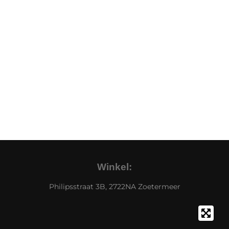
Winkel:
Philipsstraat 3B, 2722NA Zoetermeer