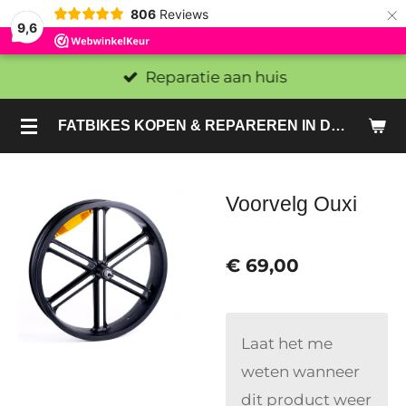
×
806
Reviews
9,6
Reparatie aan huis
FATBIKES KOPEN & REPAREREN IN DEN HAAG EN ZOETERMEER - SACHE BIKES
Voorvelg Ouxi
€ 69,00
Laat het me
weten wanneer
dit product weer