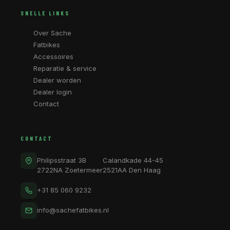
SNELLE LINKS
Over Sache
Fatbikes
Accessoires
Reparatie & service
Dealer worden
Dealer login
Contact
CONTACT
Philipsstraat 3B
Calandkade 44-45
2722NA Zoetermeer
2521AA Den Haag
+31 85 060 9232
info@sachefatbikes.nl