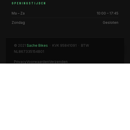
OPENINGSTIJDEN
Ma – Za
10:00 – 17:45
Zondag
Gesloten
© 2021
Sache Bikes
· KVK 95841091 · BTW
NL867335154B01
Privacy
Voorwaarden
Verzenden