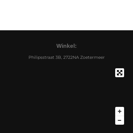
Winkel:
Philipsstraat 3B, 2722NA Zoetermeer