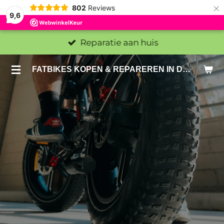
×
802
Reviews
9,6
Reparatie aan huis
FATBIKES KOPEN & REPAREREN IN DEN HAAG EN ZOETERMEER - SACHE BIKES