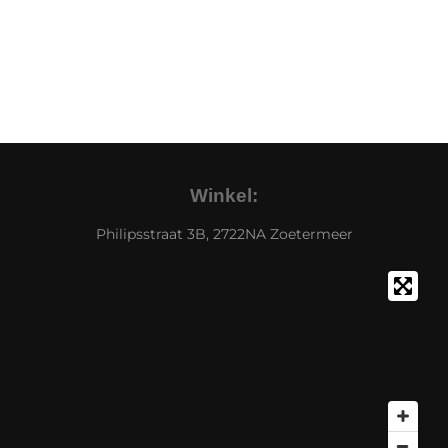
Winkel:
Philipsstraat 3B, 2722NA Zoetermeer