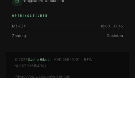
info@sachefatbikes.nl
OPENINGSTIJDEN
Ma – Za
10:00 – 17:45
Zondag
Gesloten
© 2021
Sache Bikes
· KVK 95841091 · BTW
NL867335154B01
Privacy
Voorwaarden
Verzenden