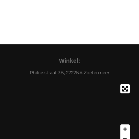
Winkel:
Philipsstraat 3B, 2722NA Zoetermeer