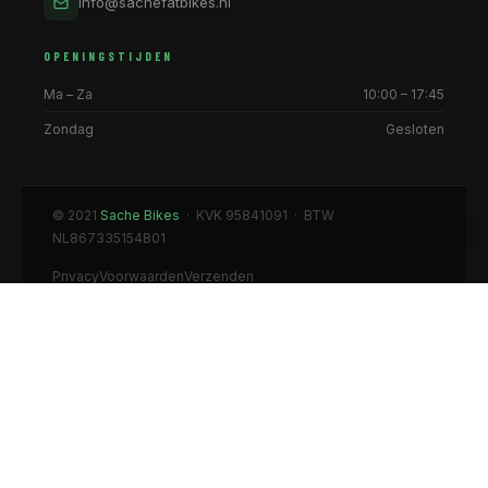
info@sachefatbikes.nl
OPENINGSTIJDEN
Ma – Za
10:00 – 17:45
Zondag
Gesloten
© 2021
Sache Bikes
· KVK 95841091 · BTW
NL867335154B01
Privacy
Voorwaarden
Verzenden