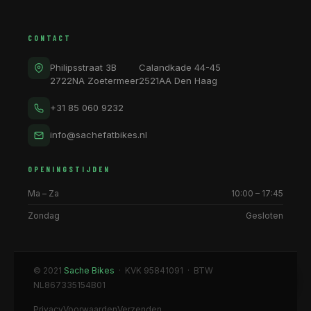
CONTACT
Philipsstraat 3B
Calandkade 44-45
2722NA Zoetermeer
2521AA Den Haag
+31 85 060 9232
info@sachefatbikes.nl
OPENINGSTIJDEN
Ma – Za
10:00 – 17:45
Zondag
Gesloten
© 2021
Sache Bikes
· KVK 95841091 · BTW
NL867335154B01
Privacy
Voorwaarden
Verzenden