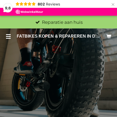
×
802
Reviews
9,6
Reparatie aan huis
FATBIKES KOPEN & REPAREREN IN DEN HAAG EN ZOETERMEER - SACHE BIKES