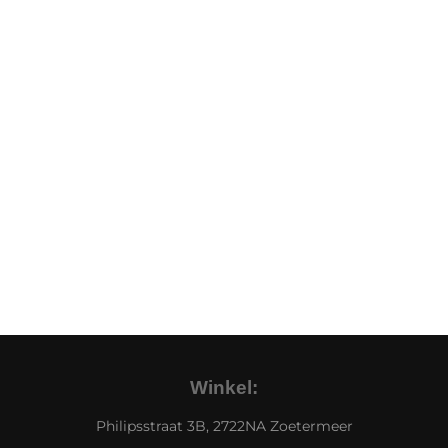
Winkel:
Philipsstraat 3B, 2722NA Zoetermeer