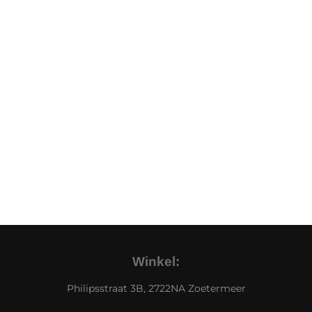
Winkel:
Philipsstraat 3B, 2722NA Zoetermeer