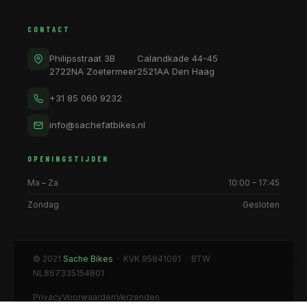
CONTACT
Philipsstraat 3B
Calandkade 44-45
2722NA Zoetermeer
2521AA Den Haag
+31 85 060 9232
info@sachefatbikes.nl
OPENINGSTIJDEN
Ma – Za
10:00 – 17:45
Zondag
Gesloten
© 2021
Sache Bikes
· KVK 95841091 · BTW
NL867335154B01
Privacy
Voorwaarden
Verzenden