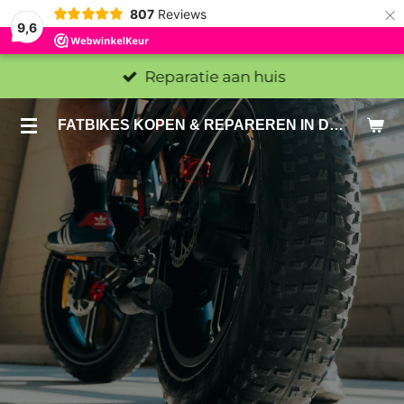
×
807
Reviews
9,6
Reparatie aan huis
FATBIKES KOPEN & REPAREREN IN DEN HAAG EN ZOETERMEER - SACHE BIKES