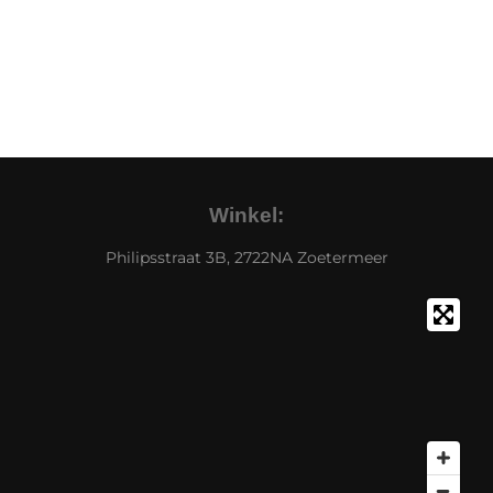
Winkel:
Philipsstraat 3B, 2722NA Zoetermeer