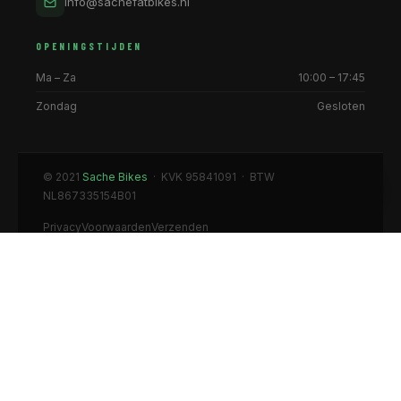
info@sachefatbikes.nl
OPENINGSTIJDEN
Ma – Za
10:00 – 17:45
Zondag
Gesloten
© 2021
Sache Bikes
· KVK 95841091 · BTW
NL867335154B01
Privacy
Voorwaarden
Verzenden