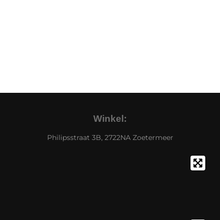
Winkel:
Philipsstraat 3B, 2722NA Zoetermeer