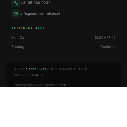
+31 85 060 9232
info@sachefatbikes.nl
OPENINGSTIJDEN
Ma – Za
10:00 – 17:45
Zondag
Gesloten
© 2021
Sache Bikes
· KVK 95841091 · BTW
NL867335154B01
Privacy
Voorwaarden
Verzenden