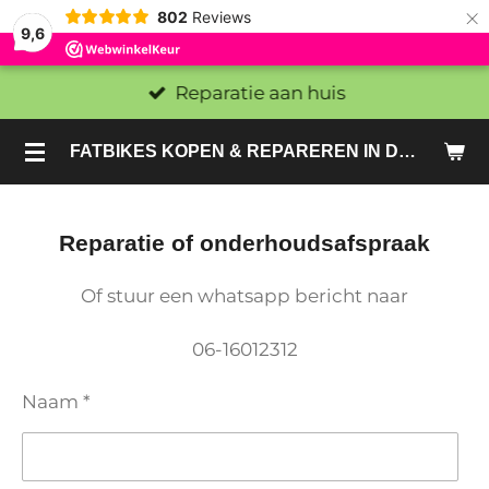
×
802
Reviews
9,6
Reparatie aan huis
FATBIKES KOPEN & REPAREREN IN DEN HAAG EN ZOETERMEER - SACHE BIKES
Reparatie of onderhoudsafspraak
Of stuur een whatsapp bericht naar
06-16012312
Naam *