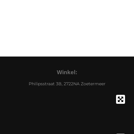
Winkel:
Philipsstraat 3B, 2722NA Zoetermeer