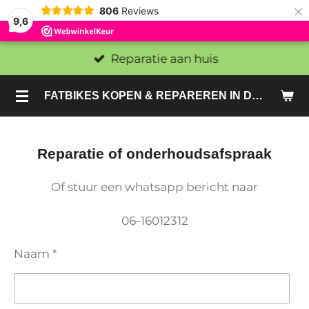
×
806
Reviews
9,6
Reparatie aan huis
FATBIKES KOPEN & REPAREREN IN DEN HAAG EN ZOETERMEER - SACHE BIKES
Reparatie of onderhoudsafspraak
Of stuur een whatsapp bericht naar
06-16012312
Naam *