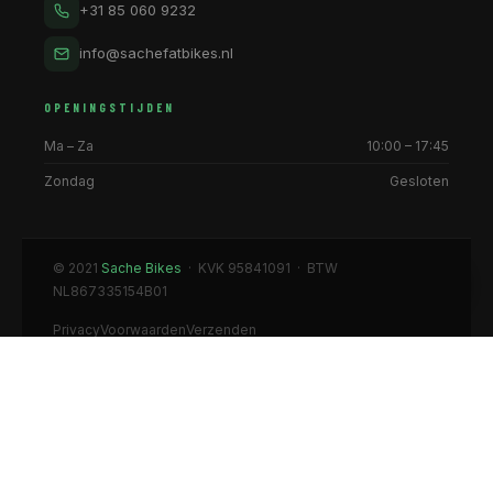
+31 85 060 9232
info@sachefatbikes.nl
OPENINGSTIJDEN
Ma – Za
10:00 – 17:45
Zondag
Gesloten
© 2021
Sache Bikes
· KVK 95841091 · BTW
NL867335154B01
Privacy
Voorwaarden
Verzenden