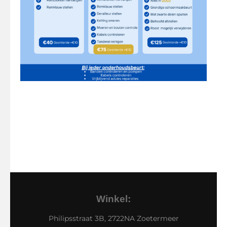
Winkel:
Philipsstraat 3B, 2722NA Zoetermeer