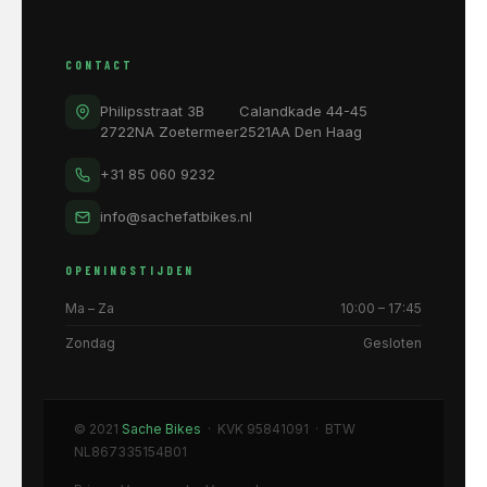
CONTACT
Philipsstraat 3B
Calandkade 44-45
2722NA Zoetermeer
2521AA Den Haag
+31 85 060 9232
info@sachefatbikes.nl
OPENINGSTIJDEN
Ma – Za
10:00 – 17:45
Zondag
Gesloten
© 2021
Sache Bikes
· KVK 95841091 · BTW
NL867335154B01