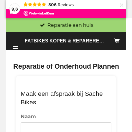
×
806
Reviews
Ga
9,6
direct
Reparatie aan huis
naar
de
FATBIKES KOPEN & REPAREREN IN DEN HAAG EN ZOETERMEER - SACHE BIKES
hoofdinhoud
Reparatie of Onderhoud Plannen
Maak een afspraak bij Sache
Bikes
Naam