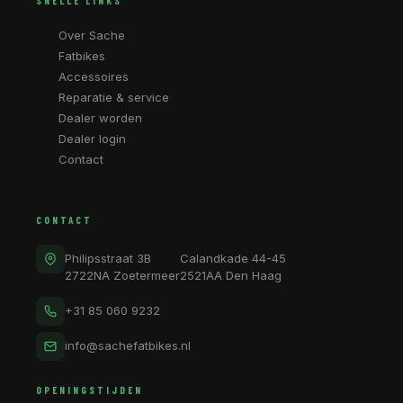
SNELLE LINKS
Over Sache
Fatbikes
Accessoires
Reparatie & service
Dealer worden
Dealer login
Contact
CONTACT
Philipsstraat 3B
Calandkade 44-45
2722NA Zoetermeer
2521AA Den Haag
+31 85 060 9232
info@sachefatbikes.nl
OPENINGSTIJDEN