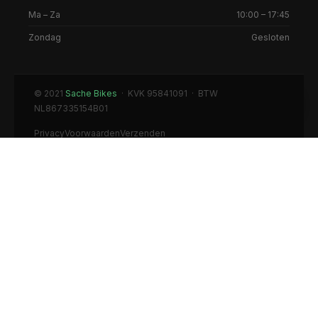
Ma – Za
10:00 – 17:45
Zondag
Gesloten
© 2021
Sache Bikes
· KVK 95841091 · BTW
NL867335154B01
Privacy
Voorwaarden
Verzenden