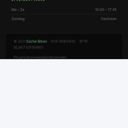
Ma – Za
10:00 – 17:45
Zondag
Gesloten
© 2021
Sache Bikes
· KVK 95841091 · BTW
NL867335154B01
Privacy
Voorwaarden
Verzenden