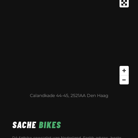
Calandkade 44-45, 2521AA Den Haag
SACHE
BIKES
Dé fatbike specialist van Nederland. Eerlijk advies, beste