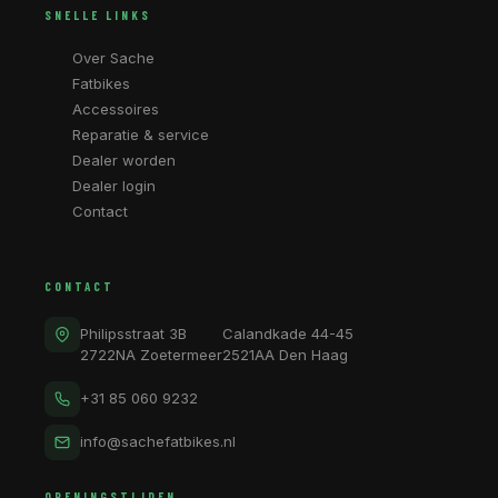
SNELLE LINKS
Over Sache
Fatbikes
Accessoires
Reparatie & service
Dealer worden
Dealer login
Contact
CONTACT
Philipsstraat 3B
Calandkade 44-45
2722NA Zoetermeer
2521AA Den Haag
+31 85 060 9232
info@sachefatbikes.nl
OPENINGSTIJDEN