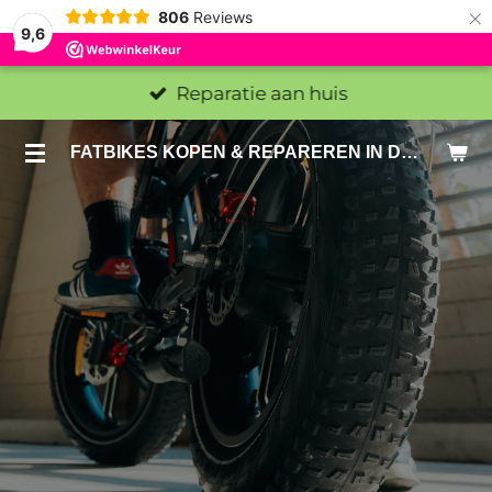
×
806
Reviews
9,6
Reparatie aan huis
FATBIKES KOPEN & REPAREREN IN DEN HAAG EN ZOETERMEER - SACHE BIKES