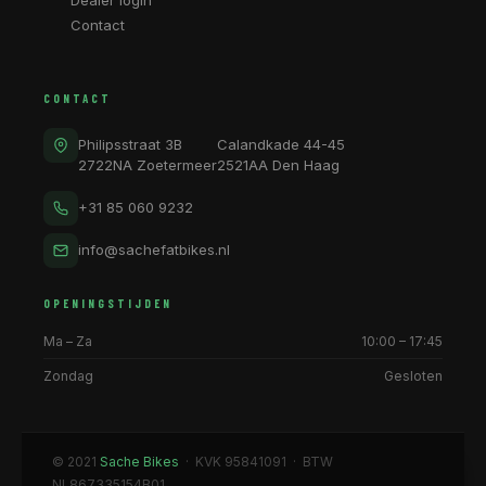
Dealer login
Contact
CONTACT
Philipsstraat 3B
Calandkade 44-45
2722NA Zoetermeer
2521AA Den Haag
+31 85 060 9232
info@sachefatbikes.nl
OPENINGSTIJDEN
Ma – Za
10:00 – 17:45
Zondag
Gesloten
© 2021
Sache Bikes
· KVK 95841091 · BTW
NL867335154B01