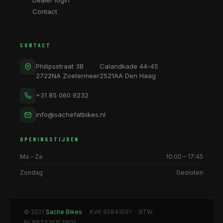
Dealer login
Contact
CONTACT
Philipsstraat 3B
Calandkade 44-45
2722NA Zoetermeer
2521AA Den Haag
+31 85 060 9232
info@sachefatbikes.nl
OPENINGSTIJDEN
Ma – Za
10:00 – 17:45
Zondag
Gesloten
© 2021
Sache Bikes
· KVK 95841091 · BTW
NL867335154B01