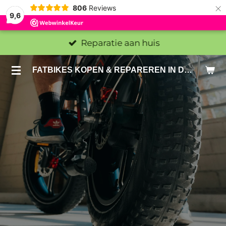
×
806
Reviews
9,6
Reparatie aan huis
FATBIKES KOPEN & REPAREREN IN DEN HAAG EN ZOETERMEER - SACHE BIKES