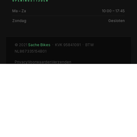
OPENINGSTIJDEN
Ma – Za
10:00 – 17:45
Zondag
Gesloten
© 2021
Sache Bikes
· KVK 95841091 · BTW
NL867335154B01
Privacy
Voorwaarden
Verzenden