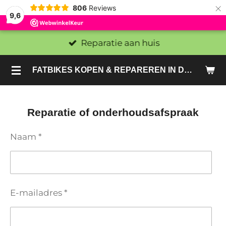
×
806
Reviews
9,6
Reparatie aan huis
FATBIKES KOPEN & REPAREREN IN DEN HAAG EN ZOETERMEER - SACHE BIKES
Reparatie of onderhoudsafspraak
Naam *
E-mailadres *