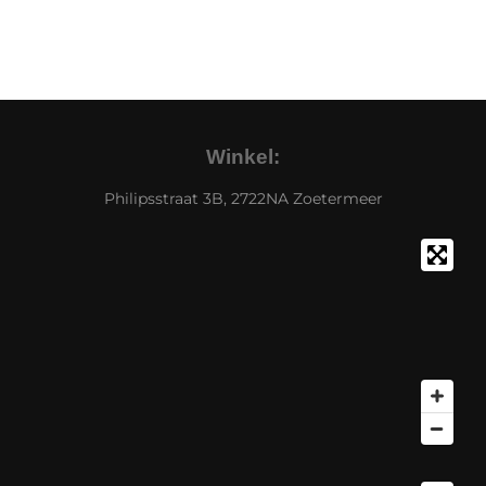
Winkel:
Philipsstraat 3B, 2722NA Zoetermeer