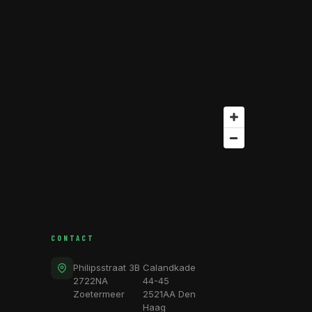
CONTACT
Philipsstraat 3B
Calandkade
2722NA
44-45
Zoetermeer
2521AA Den
Haag