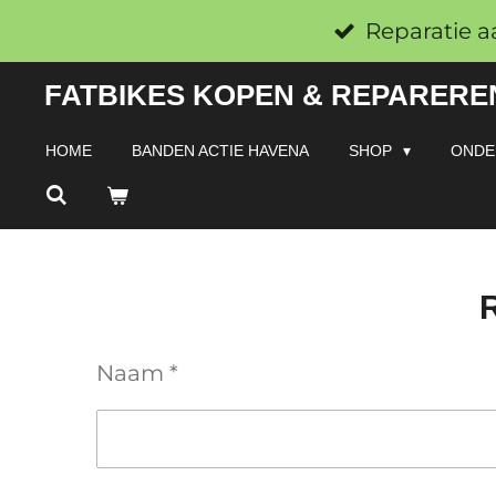
Ga
Reparatie a
direct
FATBIKES KOPEN & REPAREREN
naar
de
HOME
BANDEN ACTIE HAVENA
SHOP
ONDE
hoofdinhoud
R
Naam *