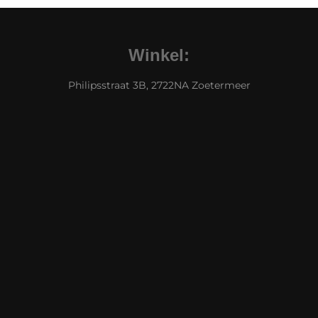
Winkel:
Philipsstraat 3B, 2722NA Zoetermeer