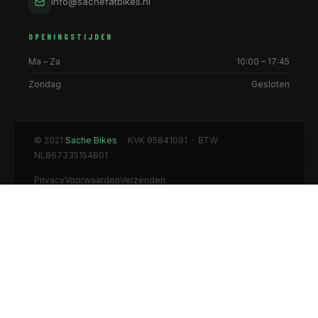
info@sachefatbikes.nl
OPENINGSTIJDEN
Ma – Za
10:00 – 17:45
Zondag
Gesloten
© 2021
Sache Bikes
· KVK 95841091 · BTW
NL867335154B01
Privacy
Voorwaarden
Verzenden