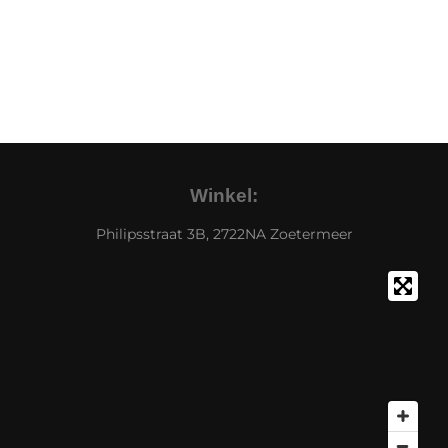
Winkel:
Philipsstraat 3B, 2722NA Zoetermeer