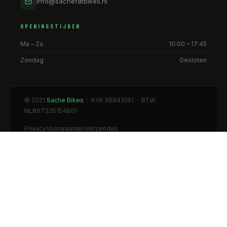
info@sachefatbikes.nl
OPENINGSTIJDEN
Ma – Za
10:00 – 17:45
Zondag
Gesloten
© 2021
Sache Bikes
· KVK 95841091 · BTW
NL867335154B01
Privacy
Voorwaarden
Verzenden