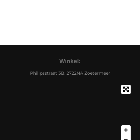
Winkel:
Philipsstraat 3B, 2722NA Zoetermeer