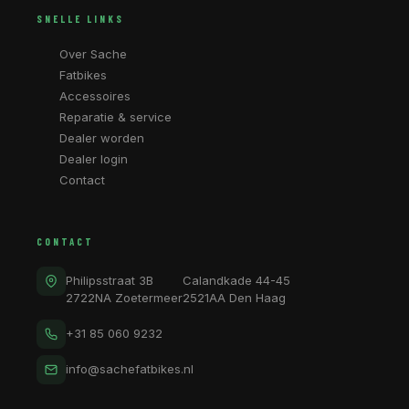
SNELLE LINKS
Over Sache
Fatbikes
Accessoires
Reparatie & service
Dealer worden
Dealer login
Contact
CONTACT
Philipsstraat 3B
Calandkade 44-45
2722NA Zoetermeer
2521AA Den Haag
+31 85 060 9232
info@sachefatbikes.nl