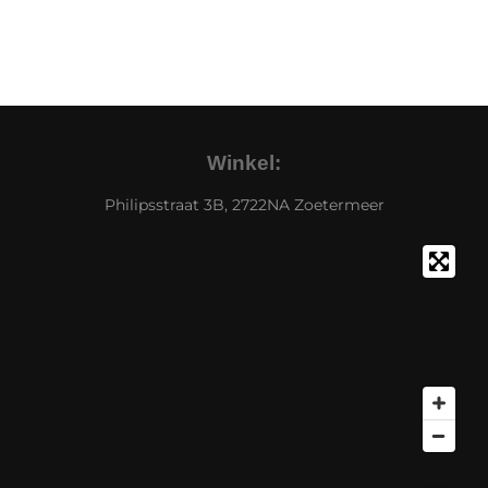
Winkel:
Philipsstraat 3B, 2722NA Zoetermeer