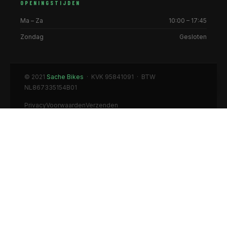
OPENINGSTIJDEN
Ma – Za
10:00 – 17:45
Zondag
Gesloten
© 2021
Sache Bikes
· KVK 95841091 · BTW
NL867335154B01
Privacy
Voorwaarden
Verzenden