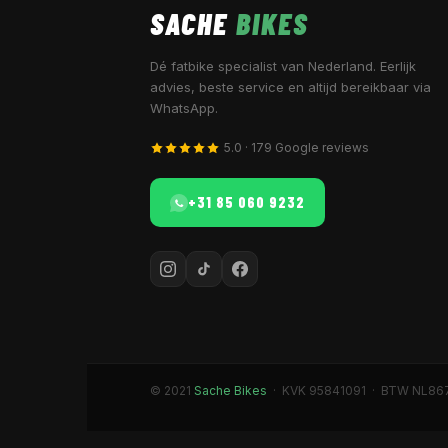
SACHE
BIKES
Dé fatbike specialist van Nederland. Eerlijk
advies, beste service en altijd bereikbaar via
WhatsApp.
5.0 · 179 Google reviews
+31 85 060 9232
© 2021
Sache Bikes
· KVK 95841091 · BTW NL86