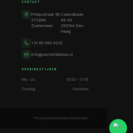
CONTACT
Philipsstraat 3B
Calandkade
2722NA
44-45
Zoetermeer
2521AA Den
Haag
+31 85 060 9232
info@sachefatbikes.nl
OPENINGSTIJDEN
Ma – Za
10:00 – 17:45
Zondag
Gesloten
Privacy
Voorwaarden
Verzenden