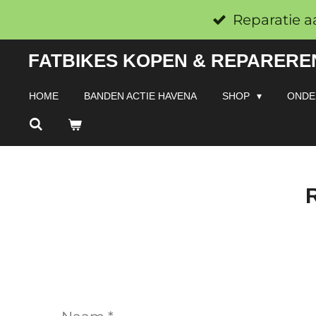
Ga
Reparatie a
direct
FATBIKES KOPEN & REPAREREN
naar
de
HOME
BANDEN ACTIE HAVENA
SHOP
ONDE
hoofdinhoud
R