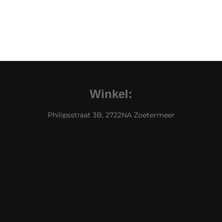
Winkel:
Philipsstraat 3B, 2722NA Zoetermeer