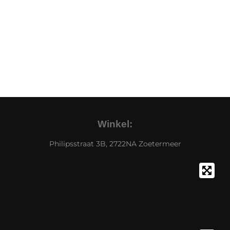
Winkel:
Philipsstraat 3B, 2722NA Zoetermeer