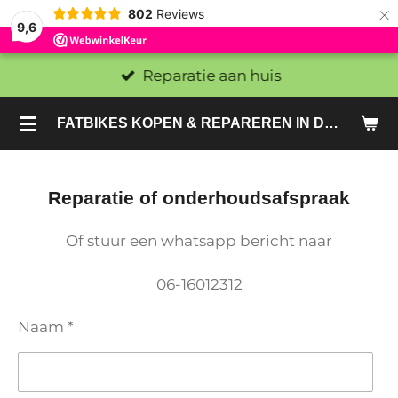
×
802
Reviews
9,6
Reparatie aan huis
FATBIKES KOPEN & REPAREREN IN DEN HAAG EN ZOETERMEER - SACHE BIKES
Reparatie of onderhoudsafspraak
Of stuur een whatsapp bericht naar
06-16012312
Naam *