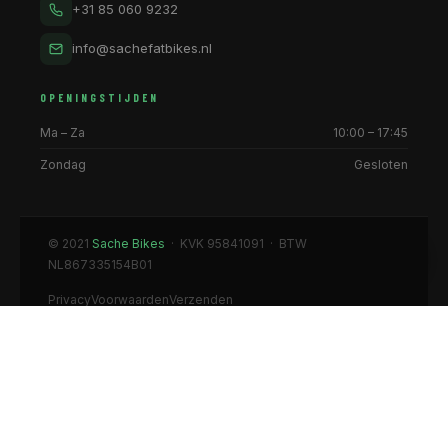
+31 85 060 9232
info@sachefatbikes.nl
OPENINGSTIJDEN
Ma – Za
10:00 – 17:45
Zondag
Gesloten
© 2021
Sache Bikes
· KVK 95841091 · BTW
NL867335154B01
Privacy
Voorwaarden
Verzenden