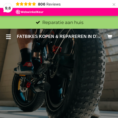
×
806
Reviews
9,6
Reparatie aan huis
FATBIKES KOPEN & REPAREREN IN DEN HAAG EN ZOETERMEER - SACHE BIKES