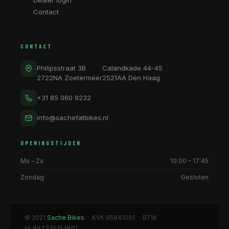
Dealer login
Contact
CONTACT
Philipsstraat 3B
Calandkade 44-45
2722NA Zoetermeer
2521AA Den Haag
+31 85 060 9232
info@sachefatbikes.nl
OPENINGSTIJDEN
Ma – Za
10:00 – 17:45
Zondag
Gesloten
© 2021
Sache Bikes
· KVK 95841091 · BTW
NL867335154B01