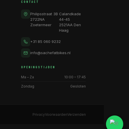
CONTACT
Philipsstraat 3B
Calandkade
2722NA
44-45
Zoetermeer
2521AA Den
Haag
+31 85 060 9232
info@sachefatbikes.nl
OPENINGSTIJDEN
Ma – Za
10:00 – 17:45
Zondag
Gesloten
Privacy
Voorwaarden
Verzenden