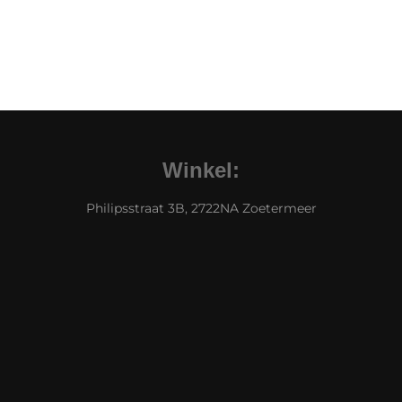
Winkel:
Philipsstraat 3B, 2722NA Zoetermeer