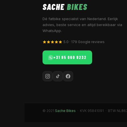
SACHE
BIKES
Dé fatbike specialist van Nederland. Eerlijk
advies, beste service en altijd bereikbaar via
WhatsApp.
5.0 · 179 Google reviews
+31 85 060 9232
© 2021
Sache Bikes
· KVK 95841091 · BTW NL86