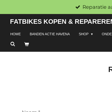
Ga
Reparatie a
direct
FATBIKES KOPEN & REPAREREN
naar
de
HOME
BANDEN ACTIE HAVENA
SHOP
ONDE
hoofdinhoud
R