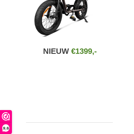
NIEUW
€1399,-
9,6