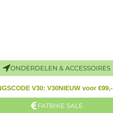
ONDERDELEN & ACCESSOIRES
GSCODE V30: V30NIEUW voor €99,- 
FATBIKE SALE