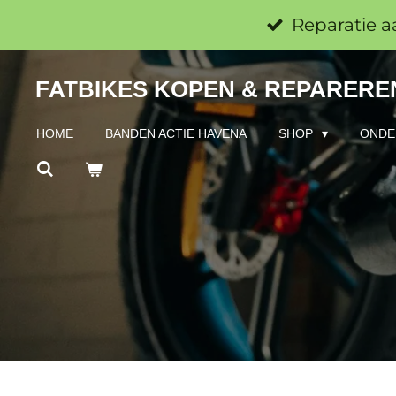
Ga
Reparatie a
direct
FATBIKES KOPEN & REPAREREN
naar
de
HOME
BANDEN ACTIE HAVENA
SHOP
ONDE
hoofdinhoud