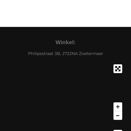
Winkel:
Philipsstraat 3B, 2722NA Zoetermeer