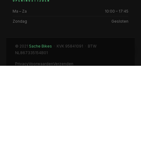
OPENINGSTIJDEN
Ma – Za
10:00 – 17:45
Zondag
Gesloten
© 2021
Sache Bikes
· KVK 95841091 · BTW
NL867335154B01
Privacy
Voorwaarden
Verzenden