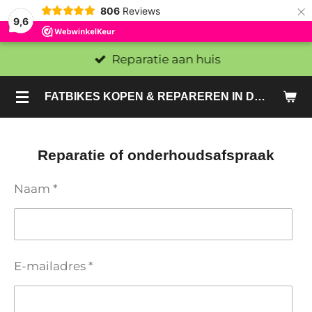
×
806
Reviews
9,6
Reparatie aan huis
FATBIKES KOPEN & REPAREREN IN DEN HAAG EN ZOETERMEER - SACHE BIKES
Reparatie of onderhoudsafspraak
Naam *
E-mailadres *