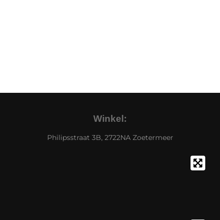
Winkel:
Philipsstraat 3B, 2722NA Zoetermeer