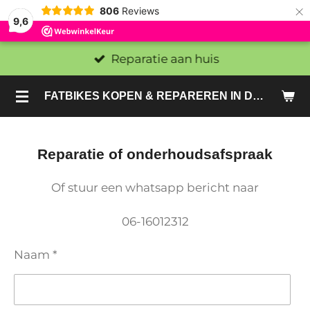
×
806
Reviews
9,6
Reparatie aan huis
FATBIKES KOPEN & REPAREREN IN DEN HAAG EN ZOETERMEER - SACHE BIKES
Reparatie of onderhoudsafspraak
Of stuur een whatsapp bericht naar
06-16012312
Naam *