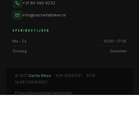
+31 85 060 9232
info@sachefatbikes.nl
OPENINGSTIJDEN
Ma – Za
10:00 – 17:45
Zondag
Gesloten
© 2021
Sache Bikes
· KVK 95841091 · BTW
NL867335154B01
Privacy
Voorwaarden
Verzenden