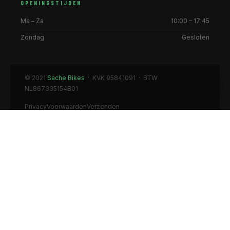
OPENINGSTIJDEN
Ma – Za
10:00 – 17:45
Zondag
Gesloten
© 2021
Sache Bikes
· KVK 95841091 · BTW
NL867335154B01
Privacy
Voorwaarden
Verzenden