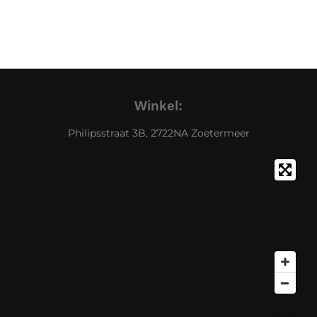
Winkel:
Philipsstraat 3B, 2722NA Zoetermeer