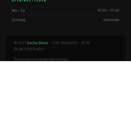
OPENINGSTIJDEN
Ma – Za
10:00 – 17:45
Zondag
Gesloten
© 2021
Sache Bikes
· KVK 95841091 · BTW
NL867335154B01
Privacy
Voorwaarden
Verzenden