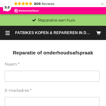
×
806
Reviews
9,6
Reparatie aan huis
FATBIKES KOPEN & REPAREREN IN DEN HAAG EN ZOETERMEER - SACHE BIKES
Reparatie of onderhoudsafspraak
Naam *
E-mailadres *