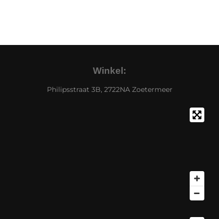
Winkel:
Philipsstraat 3B, 2722NA Zoetermeer