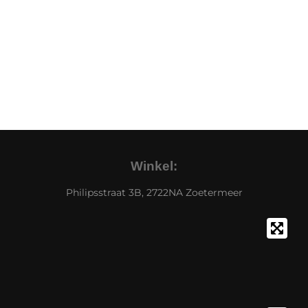
Winkel:
Philipsstraat 3B, 2722NA Zoetermeer