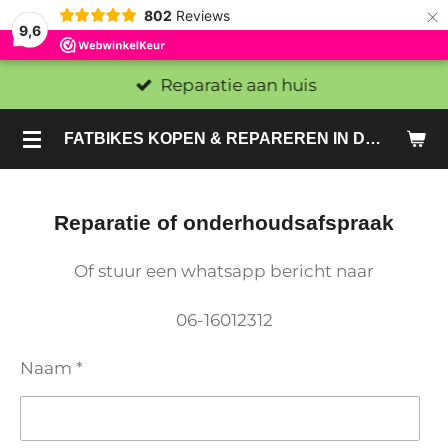
×
802
Reviews
9,6
Reparatie aan huis
FATBIKES KOPEN & REPAREREN IN DEN HAAG EN ZOETERMEER - SACHE BIKES
Reparatie of onderhoudsafspraak
Of stuur een whatsapp bericht naar
06-16012312
Naam *