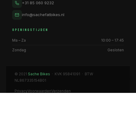
+31 85 060 9232
info@sachefatbikes.nl
OPENINGSTIJDEN
Ma – Za
10:00 – 17:45
Zondag
Gesloten
© 2021
Sache Bikes
· KVK 95841091 · BTW
NL867335154B01
Privacy
Voorwaarden
Verzenden