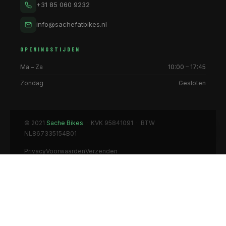
+31 85 060 9232
info@sachefatbikes.nl
OPENINGSTIJDEN
Ma – Za
10:00 – 17:45
Zondag
Gesloten
© 2021
Sache Bikes
· KVK 95841091 · BTW
NL867335154B01
Privacy
Voorwaarden
Verzenden