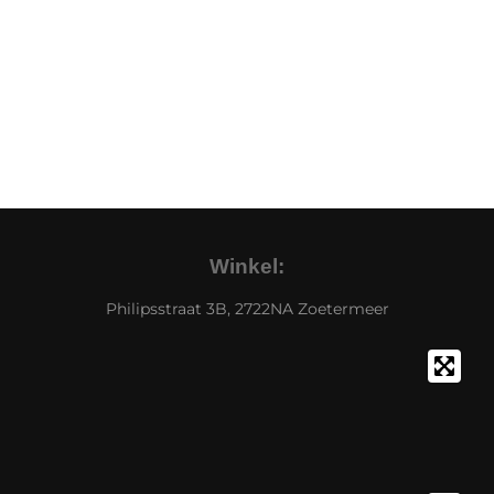
Winkel:
Philipsstraat 3B, 2722NA Zoetermeer