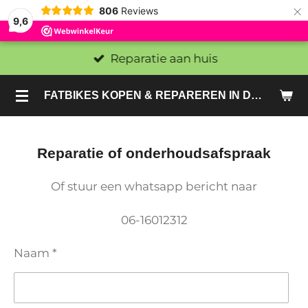
×
806
Reviews
9,6
Reparatie aan huis
FATBIKES KOPEN & REPAREREN IN DEN HAAG EN ZOETERMEER - SACHE BIKES
Reparatie of onderhoudsafspraak
Of stuur een whatsapp bericht naar
06-16012312
Naam *