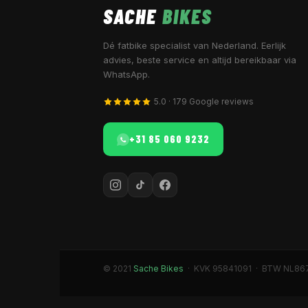
SACHE
BIKES
Dé fatbike specialist van Nederland. Eerlijk
advies, beste service en altijd bereikbaar via
WhatsApp.
5.0 · 179 Google reviews
+31 85 060 9232
© 2021
Sache Bikes
· KVK 95841091 · BTW NL86