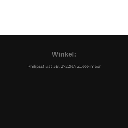
Winkel:
Philipsstraat 3B, 2722NA Zoetermeer