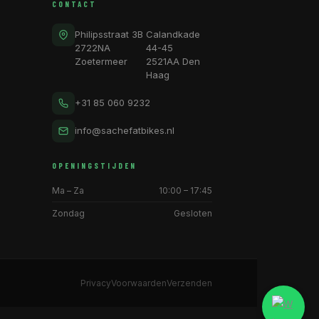
CONTACT
Philipsstraat 3B
Calandkade
2722NA
44-45
Zoetermeer
2521AA Den
Haag
+31 85 060 9232
info@sachefatbikes.nl
OPENINGSTIJDEN
Ma – Za
10:00 – 17:45
Zondag
Gesloten
Privacy
Voorwaarden
Verzenden