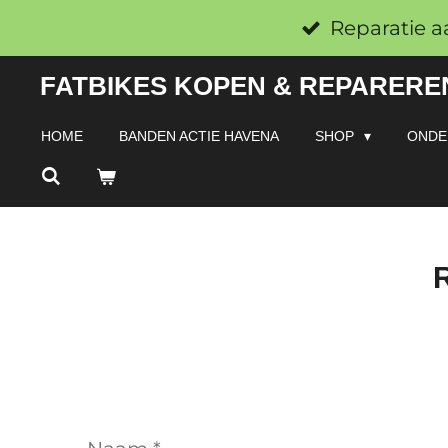
Ga
Reparatie a
direct
FATBIKES KOPEN & REPAREREN
naar
de
HOME
BANDEN ACTIE HAVENA
SHOP
ONDE
hoofdinhoud
R