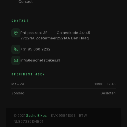
Contact
CONTACT
Philipsstraat 3B
Calandkade 44-45
2722NA Zoetermeer
2521AA Den Haag
+31 85 060 9232
info@sachefatbikes.nl
OPENINGSTIJDEN
Ma – Za
10:00 – 17:45
Zondag
Gesloten
© 2021
Sache Bikes
· KVK 95841091 · BTW
NL867335154B01