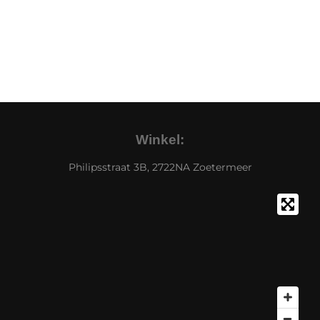
Winkel:
Philipsstraat 3B, 2722NA Zoetermeer