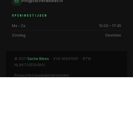
info@sachefatbikes.nl
OPENINGSTIJDEN
Ma – Za
10:00 – 17:45
Zondag
Gesloten
© 2021
Sache Bikes
· KVK 95841091 · BTW
NL867335154B01
Privacy
Voorwaarden
Verzenden